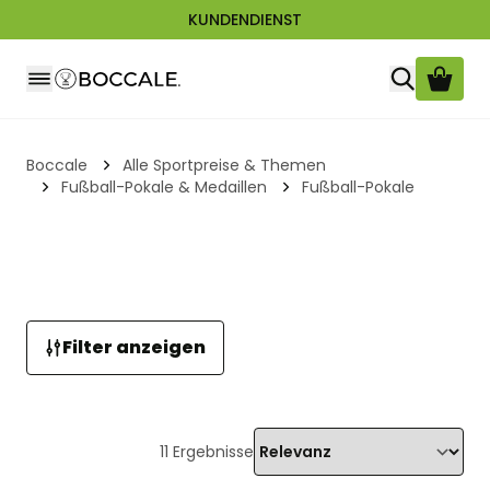
KUNDENDIENST
Zum Inhalt springen
Boccale
Alle Sportpreise & Themen
Fußball-Pokale & Medaillen
Fußball-Pokale
Filter anzeigen
11
Ergebnisse