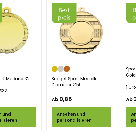
onze
Gold
Silber
Bronze
Spor
Gold
rt Medaille 32
Budget Sport Medaille
Diameter ∅50
1 Gr
∅32
0,85
Ab
Ab
n und
Ansehen und
A
lisieren
personalisieren
pe