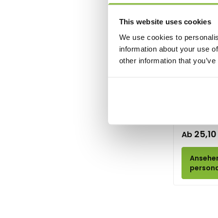
Ski
Tischtennis
This website uses cookies
Tischfußball
We use cookies to personalis
Tennis
information about your use of
Triathlon
other information that you’ve
Turnen
Victory
Sport Poka
Angeln
Frauenfußball
3 Größen
Fußball-Pokale & Medaillen
25,10
Ab
Volleybal
Wandern
Ansehe
Radrennen
persona
Schwimmen