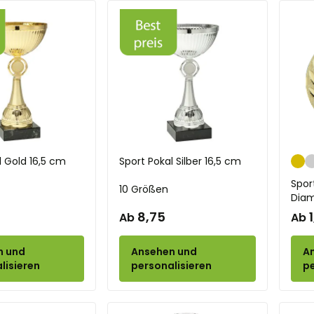
Go
l Gold 16,5 cm
Sport Pokal Silber 16,5 cm
Spor
10 Größen
Diam
8,75
Ab
Ab
n und
Ansehen und
A
lisieren
personalisieren
pe