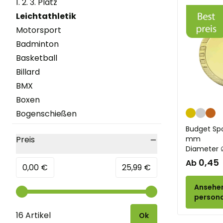
1. 2. 3. Platz
Leichtathletik
filter selected
Motorsport
Badminton
Basketball
Billard
BMX
Boxen
Gold
Silber
Br
Bogenschießen
Bowling
Budget Spo
Preis
mm
Feuerwehr
Diameter 
filter
Karneval
0,45
Ab
Minimum value
Höchstwert
0,00 €
25,99 €
Tanzen
Darts
Ansehe
Tauben
persona
Floorball
16 Artikel
Ok