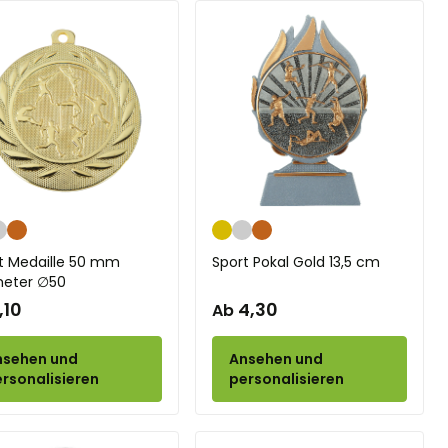
ld
Silber
Bronze
Gold
Silber
Bronze
t Medaille 50 mm
Sport Pokal Gold 13,5 cm
eter ∅50
1,10
4,30
Ab
nsehen und
Ansehen und
rsonalisieren
personalisieren