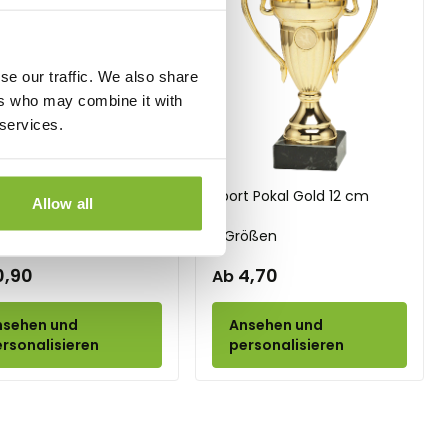
se our traffic. We also share
ers who may combine it with
 services.
ld
Silber
Bronze
Sport Pokal Gold 12 cm
Allow all
t Medaille 50 mm
3 Größen
eter ∅50
0,90
4,70
Ab
nsehen und
Ansehen und
rsonalisieren
personalisieren