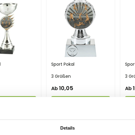
l
Sport Pokal
Spor
3 Größen
3 Gr
10,05
Ab
Ab
n und
Ansehen und
A
lisieren
personalisieren
pe
Details