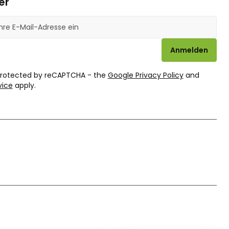
er
se
Anmelden
 protected by reCAPTCHA - the
Google Privacy Policy
and
vice
apply.