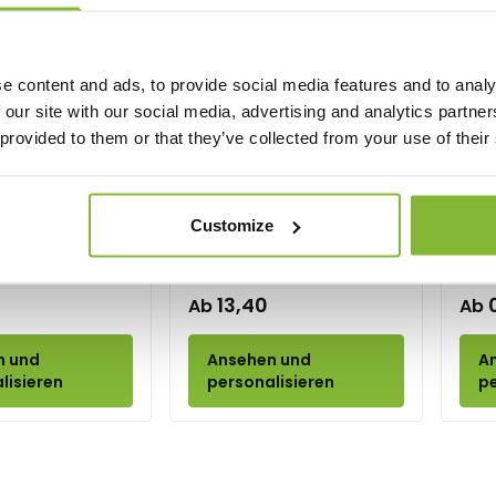
e content and ads, to provide social media features and to analy
 our site with our social media, advertising and analytics partn
 provided to them or that they’ve collected from your use of their
Go
l
Sport Pokal
Customize
Spor
3 Größen
Diam
13,40
Ab
Ab
n und
Ansehen und
A
lisieren
personalisieren
pe