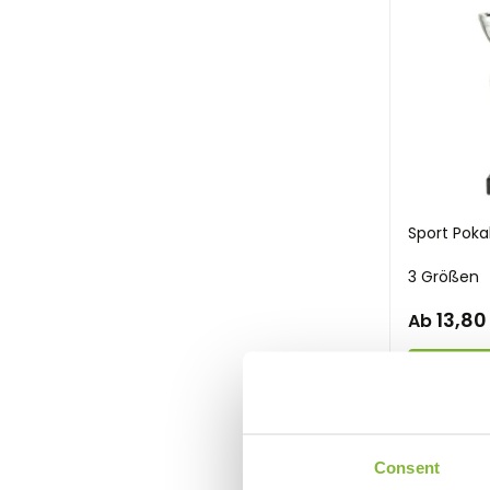
Langlaufen
Marathon
Motorcross
Mountainbiken
Musik
Reitsport
Padel
Pétanque
Sport Poka
Gesang
3 Größen
Trostpreise
Quiz
13,80
Ab
Quadfahren
Rugby
Ansehe
persona
Santarun
Eislaufen
Schach
Consent