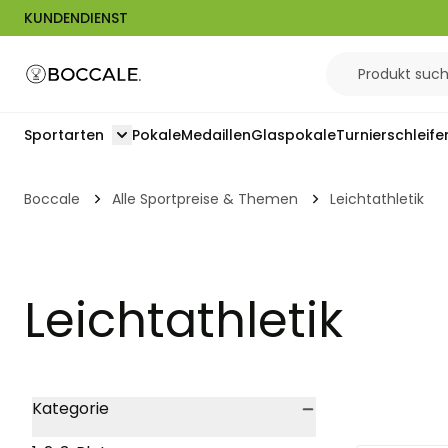
KUNDENDIENST
Zum Inhalt springen
Sportarten
Pokale
Medaillen
Glaspokale
Turnierschleife
Toggle submenu for Sportarten
Boccale
Alle Sportpreise & Themen
Leichtathletik
Leichtathletik
Skip to product list
Kategorie
filter