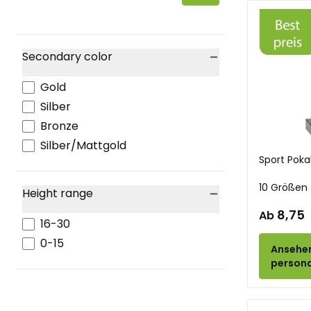
Gaming
Golf
Handball
Secondary color
Händedruck
filter
Laufen
Gold
Angelsport
Silber
Hockey
Bronze
Hunde
Silber/Mattgold
Eishockey
Sport Poka
Jeu de boules
10 Größen
Height range
Judo
filter
8,75
Ab
Kartenspiele
16-30
Karate
0-15
Ansehe
Kartfahren
persona
Katzenausstellung
Kinderpreise