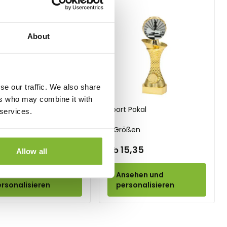
About
se our traffic. We also share
ers who may combine it with
t Pokal
Sport Pokal
 services.
ößen
3 Größen
15,35
15,35
Ab
Allow all
nsehen und
Ansehen und
rsonalisieren
personalisieren