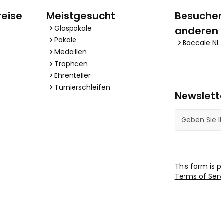
reise
Meistgesucht
Besuchen
Glaspokale
anderen
Pokale
Boccale NL
Medaillen
Trophäen
Ehrenteller
Turnierschleifen
Newslett
E-Mail-Adres
This form is
Terms of Ser