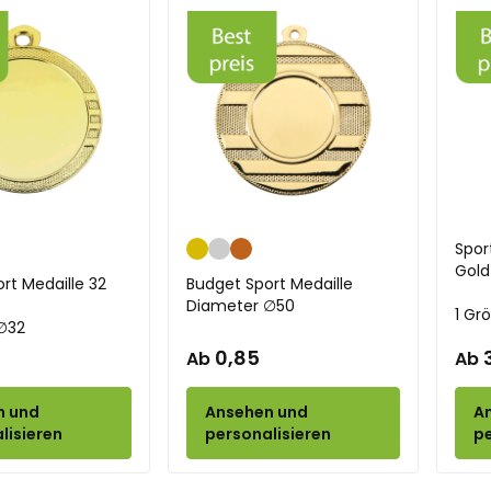
onze
Gold
Silber
Bronze
Spor
Gold
rt Medaille 32
Budget Sport Medaille
Diameter ∅50
1 Gr
∅32
0,85
Ab
Ab
n und
Ansehen und
A
lisieren
personalisieren
pe