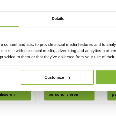
Details
e content and ads, to provide social media features and to analy
 our site with our social media, advertising and analytics partn
Gold
Silber
Bronze
r schach standard
Spor
 provided to them or that they’ve collected from your use of their
Schach medialle
3 Gr
Diameter ∅50
1,15
Ab
Ab
Customize
n und
Ansehen und
A
lisieren
personalisieren
pe