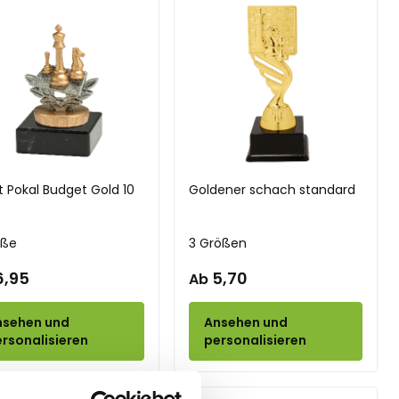
t Pokal Budget Gold 10
Goldener schach standard
öße
3 Größen
6,95
5,70
Ab
nsehen und
Ansehen und
rsonalisieren
personalisieren