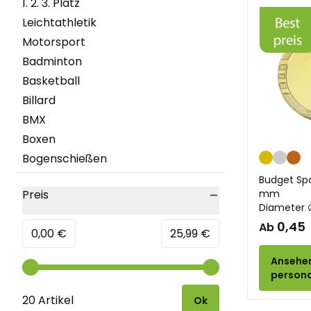
1. 2. 3. Platz
Leichtathletik
Motorsport
Badminton
Basketball
Billard
BMX
Boxen
Gold
Silber
Br
Bogenschießen
Bowling
Budget Spo
Preis
mm
Feuerwehr
Diameter 
filter
Karneval
0,45
Ab
Minimum value
Höchstwert
0,00 €
25,99 €
Tanzen
Darts
Ansehe
Tauben
persona
Floorball
20 Artikel
Ok