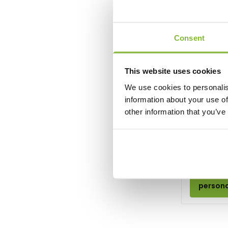
Ski
Tischtennis
Tischfußball
Consent
Tennis
Triathlon
This website uses cookies
Turnen
Victory
We use cookies to personalis
information about your use of
Angeln
Antiksilbe
other information that you’ve
Frauenfußball
Fußball-Pokale & Medaillen
3 Größen
Volleybal
6,75
Ab
Wandern
Radrennen
Ansehe
persona
Schwimmen