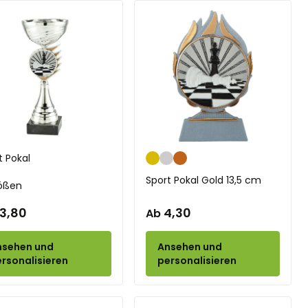
Gold
Silber
Bronze
t Pokal
Sport Pokal Gold 13,5 cm
ößen
13,80
4,30
Ab
nsehen und
Ansehen und
rsonalisieren
personalisieren