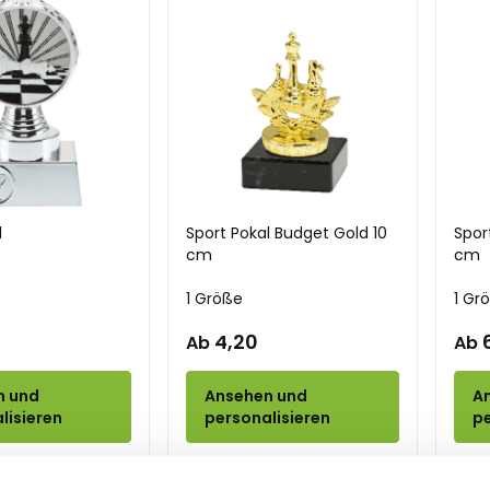
l
Sport Pokal Budget Gold 10
Spor
cm
cm
1 Größe
1 Gr
4,20
Ab
Ab
n und
Ansehen und
A
lisieren
personalisieren
pe