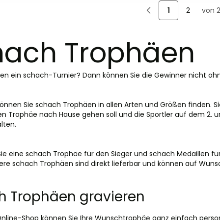
1
2
von 
Sie lesen gera
Seite
hach Trophäen
eren ein schach-Turnier? Dann können Sie die Gewinner nicht 
können Sie schach Trophäen in allen Arten und Größen finden. S
en Trophäe nach Hause gehen soll und die Sportler auf dem 2. und
lten.
ie eine schach Trophäe für den Sieger und schach Medaillen für d
ere schach Trophäen sind direkt lieferbar und können auf Wuns
h Trophäen gravieren
nline-Shop können Sie Ihre Wunschtrophäe ganz einfach persona