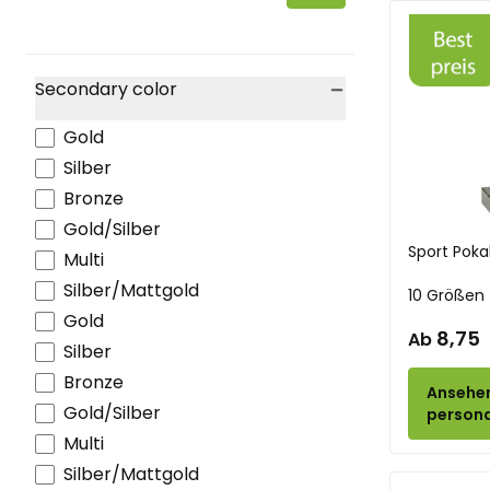
Gaming
Golf
Handball
Secondary color
Händedruck
filter
Laufen
Gold
Angelsport
Silber
Hockey
Bronze
Hunde
Gold/Silber
Eishockey
Sport Poka
Multi
Jeu de boules
Silber/Mattgold
10 Größen
Judo
Gold
8,75
Ab
Kartenspiele
Silber
Karate
Bronze
Ansehe
Kartfahren
Gold/Silber
persona
Katzenausstellung
Multi
Kinderpreise
Silber/Mattgold