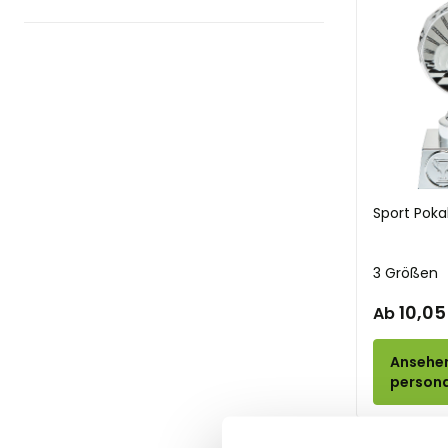
Langlaufen
Marathon
Motorcross
Mountainbiken
Musik
Reitsport
Padel
Pétanque
Sport Poka
Gesang
Trostpreise
3 Größen
Quiz
10,05
Quadfahren
Ab
Rugby
Ansehe
Santarun
persona
Eislaufen
Schach
filter selected