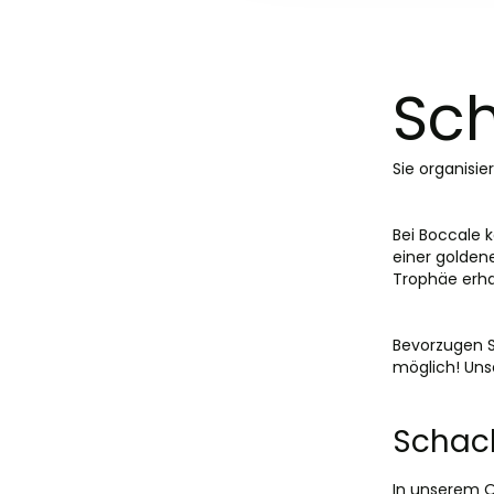
Sc
Sie organisi
Bei Boccale 
einer golden
Trophäe erha
Bevorzugen S
möglich! Uns
Schac
In unserem O