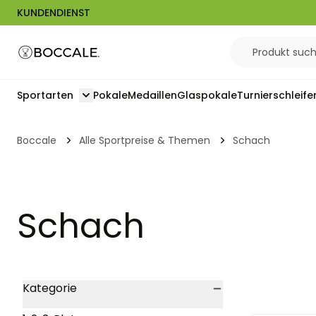
KUNDENDIENST
Zum Inhalt springen
Sportarten
Pokale
Medaillen
Glaspokale
Turnierschleife
Toggle submenu for Sportarten
Boccale
Alle Sportpreise & Themen
Schach
Schach
Skip to product list
Kategorie
filter