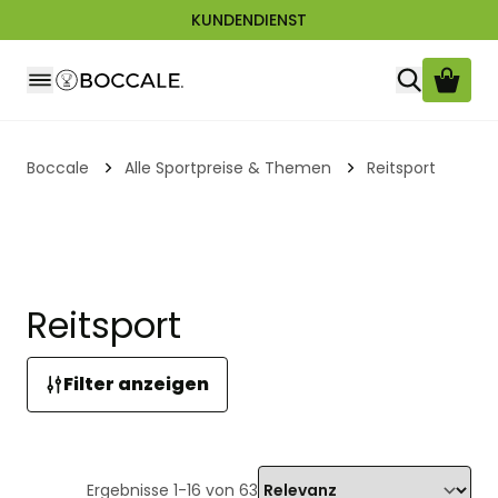
KUNDENDIENST
Zum Inhalt springen
Boccale
Alle Sportpreise & Themen
Reitsport
Reitsport
Filter anzeigen
Ergebnisse
1
-
16
von
63