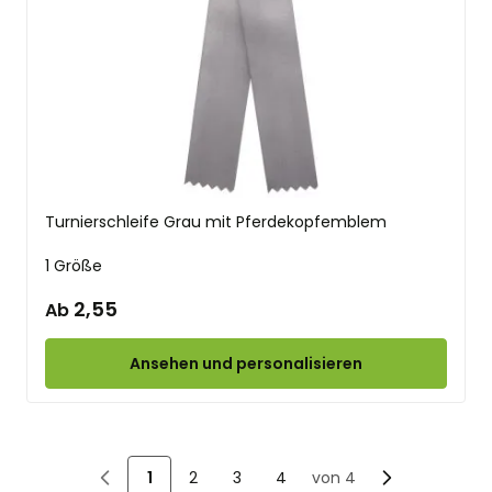
Turnierschleife Grau mit Pferdekopfemblem
1 Größe
2,55
Ab
Ansehen und personalisieren
1
2
3
4
von 4
Sie lesen gerade die Seite
Seite
Seite
Seite