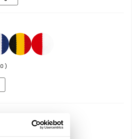
20
)
,50
)