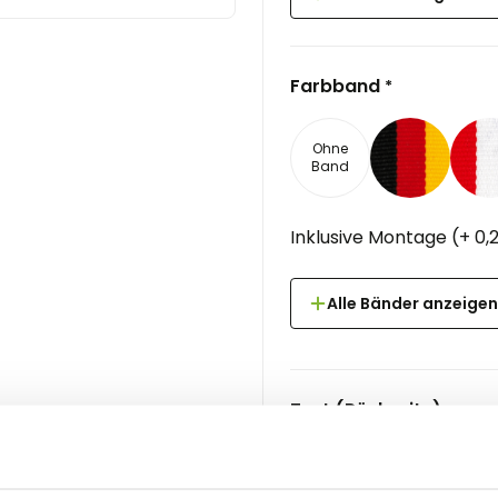
Farbband
*
Ohne
Band
Inklusive Montage
(
+
0,
Alle Bänder anzeigen
Text (Rückseite)
Hinzugefügter Text
(
+
0