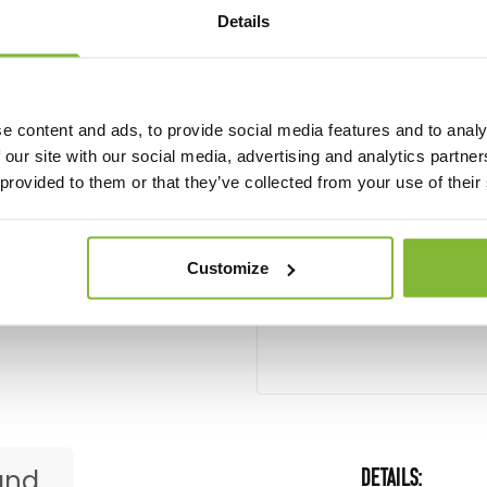
Text hinzufügen
Details
e content and ads, to provide social media features and to analy
Ab:
 our site with our social media, advertising and analytics partn
7,60
 provided to them or that they’ve collected from your use of their
Pro Stück, Inkl. MwSt.
Anzahl
Customize
and
DETAILS: