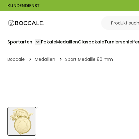
KUNDENDIENST
Zum Inhalt springen
Sportarten
Pokale
Medaillen
Glaspokale
Turnierschleife
Toggle submenu for Sportarten
Boccale
Medaillen
Sport Medaille 80 mm
View larger image