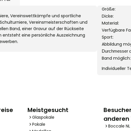
Größe:
rniere, Vereinswettkämpfe und sportliche
Dicke:
r Schulturniere, Vereinsmeisterschaften und
Material:
llen Band, einer Gravur auf der Rückseite
Verfügbare Fa
entsteht eine persönliche Auszeichnung
Sport:
bewerben.
Abbildung mög
Durchmesser d
Band möglich:
Individueller 
reise
Meistgesucht
Besuchen
Glaspokale
anderen
Pokale
Boccale NL