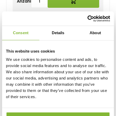
Anzahl
Consent
Details
About
Produktinformationen
Versand
This website uses cookies
We use cookies to personalise content and ads, to
Reitsport Pokal ist eine hochwertige Auszeichnung
provide social media features and to analyse our traffic.
für Wettbewerbe, Turniere und Preisverleihungen.
Der Artikel eignet sich für Vereinsveranstaltungen,
We also share information about your use of our site with
Schulwettbewerbe oder lokale Sportevents. Durch
our social media, advertising and analytics partners who
individuelle Gravuren oder Embleme lässt sich die
may combine it with other information that you’ve
Auszeichnung persönlich gestalten. Damit
provided to them or that they’ve collected from your use
entsteht eine passende Ehrung für Sieger,
of their services.
Teilnehmer und besondere Leistungen.