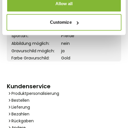
DETAILS:
Allow all
Höhe:
20,5 cm
Material:
Kunststoff
Customize
Farbe:
Gold
Sportart:
Pferde
Abbildung möglich:
nein
Gravurschild möglich:
ja
Farbe Gravurschild:
Gold
Kundenservice
Produktpersonalisierung
Bestellen
Lieferung
Bezahlen
Rückgaben
Andere