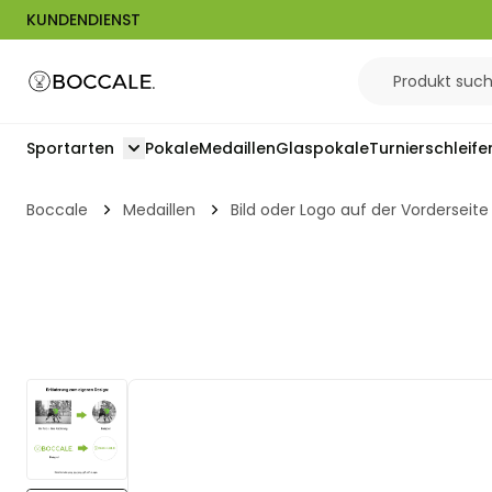
KUNDENDIENST
Zum Inhalt springen
Sportarten
Pokale
Medaillen
Glaspokale
Turnierschleife
Toggle submenu for Sportarten
Boccale
Medaillen
Bild oder Logo auf der Vorderseite
View larger image