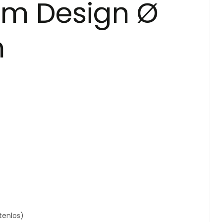
em Design Ø
m
tenlos)