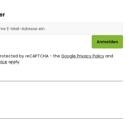
er
se
Anmelden
 protected by reCAPTCHA - the
Google Privacy Policy
and
vice
apply.